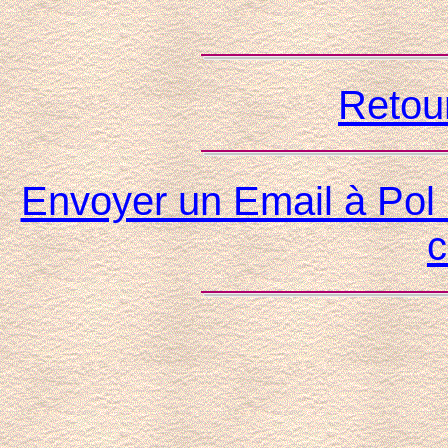
Retou
Envoyer un Email à Pol 
c