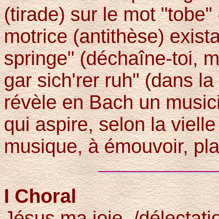
(tirade) sur le mot "tobe"
motrice (antithèse) exista
springe" (déchaîne-toi, m
gar sich'rer ruh" (dans la 
révèle en Bach un musici
qui aspire, selon la viel
musique, à émouvoir, plair
I Choral
Jésus ma joie, /délectat